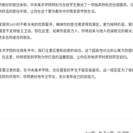
供更好的居住体验，中央美术学院特别为在校学生推出了一项独具特色的住宿服务。位于
供舒适的居住环境，让你在这个繁华都市中尽情享受学院生活。
寓提供24小时不断水电的优质服务，确保你的居住需求得到满足。更为独特的是，
寝室不支持独立卫浴，但在这里，如果你是南方人，你将迎来与他人坦诚相见的破冰
更多志同道合的朋友。
美术学院的住宿条件中，我们注重实惠和创意的结合。这个超高性价比的公寓为你提
。在这里，你将感受到学院为你打造的温馨家园，让你在异地求学时感到宾至如归。
需要注意的是，在中央美术学院，住在寝室的学生不能安装窗帘。这一规定是为了保
这样的环境中，你将更好地专注学业，充分发挥自己的创造力。
中央美术学院学