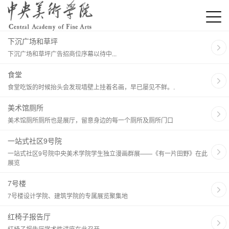
下沉广场和草坪
下沉广场和草坪广告招商位序幕以待中...
食堂
食堂吃饭的时候抬头会发现墙壁上挂着名画，早已屡见不鲜。.
美术馆厕所
美术馆厕所厕所也是展厅，留意身边的每一个厕所及厕所门口
​一站式社区9号院
一站式社区9号院中央美术学院学生独立漫画群展——《有一片田野》在此
展览
7号楼
7号楼设计学院、建筑学院的专属展览聚集地
红椅子报告厅
红椅子报告厅学术性讲座在此召开